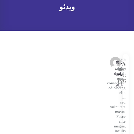
ویدئو
Lorem
01
A
ipsum
dolor
Video
sit
ژانویه
digi1
Blog
amet,
Post
consectetur
2014
adipiscing
elit.
In
sed
vulputate
massa.
Fusce
ante
magna,
iaculis