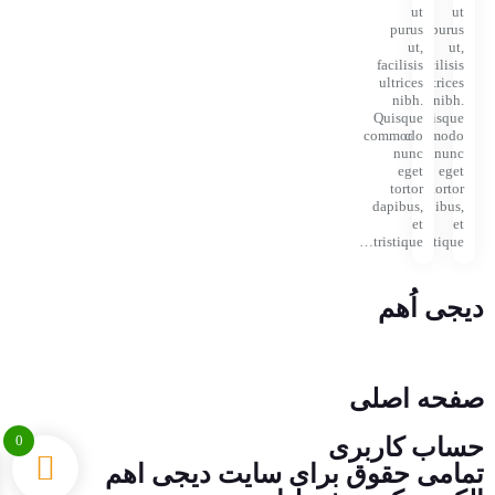
ut
ut
purus
purus
ut,
ut,
facilisis
facilisis
ultrices
ultrices
nibh.
nibh.
Quisque
Quisque
commodo
commodo
nunc
nunc
eget
eget
tortor
tortor
dapibus,
dapibus,
et
et
tristique…
tristique…
دیجی اُهم
شماره تماس : 09139436153
ایمیل : myasanelec@gmail.com
صفحه اصلی
0
حساب کاربری
تمامی حقوق برای سایت دیجی اهم