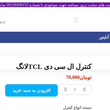
مت های سایت بروز میباشد جهت موجودی با شماره
09139436153
تماس
ورو
آداپتور
کنترل ال سی دی TCLلانگ
70,000
تومان
افزودن به سبد خرید
دسته:
انواع کنترل