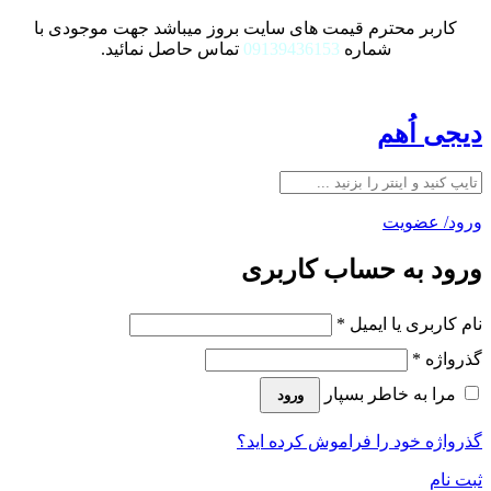
کاربر محترم قیمت های سایت بروز میباشد جهت موجودی با
شماره
09139436153
تماس حاصل نمائید.
دیجی اُهم
ورود/ عضویت
ورود به حساب کاربری
نام کاربری یا ایمیل
*
گذرواژه
*
مرا به خاطر بسپار
ورود
گذرواژه خود را فراموش کرده اید؟
ثبت نام