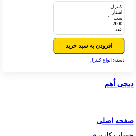
کنترل
استار
ست
2000
عدد
افزودن به سبد خرید
دسته:
انواع کنترل
دیجی اُهم
شماره تماس : 09139436153
ایمیل : myasanelec@gmail.com
صفحه اصلی
حساب کاربری