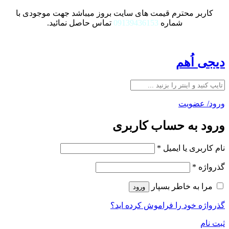
کاربر محترم قیمت های سایت بروز میباشد جهت موجودی با
شماره
09139436153
تماس حاصل نمائید.
دیجی اُهم
ورود/ عضویت
ورود به حساب کاربری
نام کاربری یا ایمیل
*
گذرواژه
*
مرا به خاطر بسپار
ورود
گذرواژه خود را فراموش کرده اید؟
ثبت نام